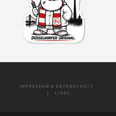
I M P R E S S U M & D A T E N S C H U T Z
| L I N K S