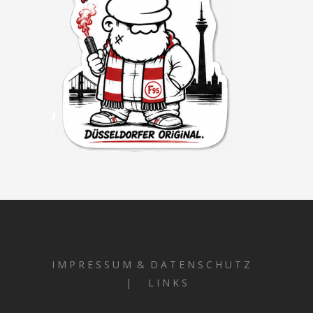
I M P R E S S U M & D A T E N S C H U T Z
| L I N K S