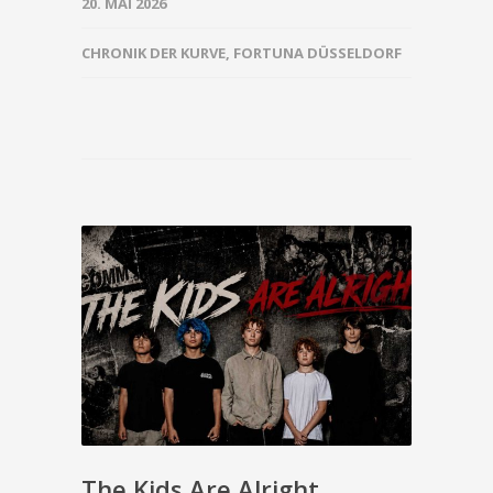
20. MAI 2026
CHRONIK DER KURVE
,
FORTUNA DÜSSELDORF
The Kids Are Alright