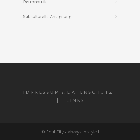
Retronautik
Subkulturelle Aneignung
I M P R E S S U M & D A T E N S C H U T Z
| L I N K S
© Soul City - always in style !